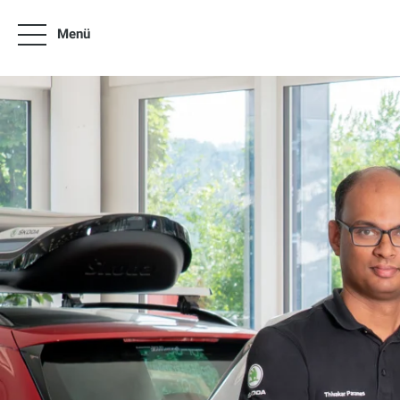
Menü
News
SENNsationelle Angebote
Flotten und Firmen Angebote
Modelle
Neuwagen & Occasionen
Wissenswertes
Über uns
Kontakt
Angebote Škoda