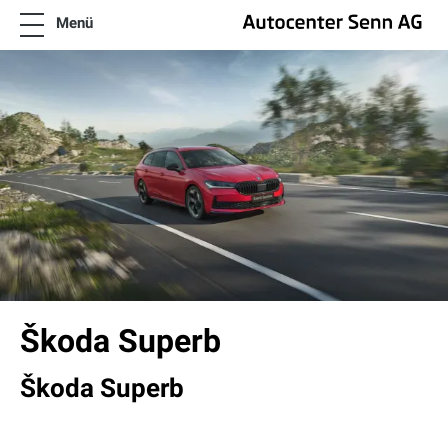
Menü
News
SENNsationelle Angebote
Flotten und Firmen Angebote
Modelle
Neuwagen & Occasionen
Wissenswertes
Über uns
Kontakt
FR
IT
Angebote Škoda
Škoda Superb
Škoda Superb