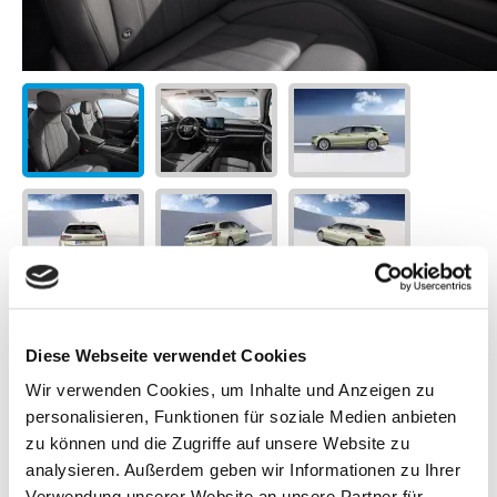
Diese Webseite verwendet Cookies
Wir verwenden Cookies, um Inhalte und Anzeigen zu
personalisieren, Funktionen für soziale Medien anbieten
zu können und die Zugriffe auf unsere Website zu
30.10.2023 - Škoda veröffentlicht den Teaser des Superb der
analysieren. Außerdem geben wir Informationen zu Ihrer
vierten Generation - Details zur Weltpremiere
Verwendung unserer Website an unsere Partner für