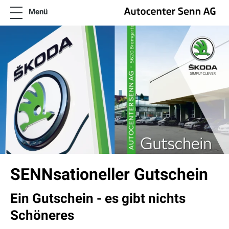
Menü
News
SENNsationelle Angebote
Flotten und Firmen Angebote
Modelle
Neuwagen & Occasionen
Wissenswertes
Über uns
Kontakt
FR
IT
Angebote Škoda
SENNsationeller Gutschein
Ein Gutschein - es gibt nichts
Schöneres