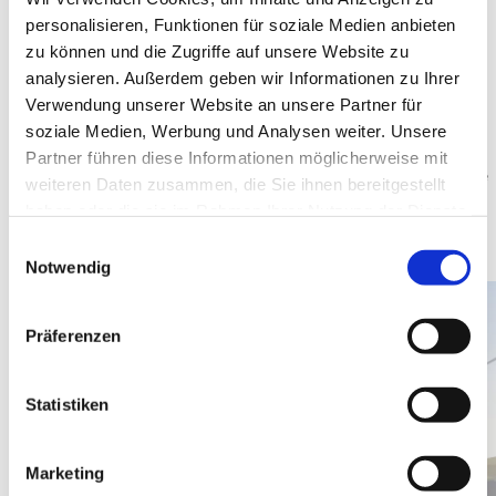
Die glückliche Person muss den Gutschein einfach beim
personalisieren, Funktionen für soziale Medien anbieten
nächsten Besuch mitnehmen.
zu können und die Zugriffe auf unsere Website zu
analysieren. Außerdem geben wir Informationen zu Ihrer
Verwendung unserer Website an unsere Partner für
Falls Sie jemandem eine Freude machen wollen, melden Sie
sich bei unserem Kundendienst,
Telefon 056 648 60 02
. Diese
soziale Medien, Werbung und Analysen weiter. Unsere
stellen Ihnen den Gutschein zusammen und Sie erhalten den
Partner führen diese Informationen möglicherweise mit
Gutschein per Post. Wenn es schneller gehen soll, kommen Sie
weiteren Daten zusammen, die Sie ihnen bereitgestellt
einfach vorbei und Ihnen wird der Gutschein direkt mitgegeben.
haben oder die sie im Rahmen Ihrer Nutzung der Dienste
gesammelt haben.
Einwilligungsauswahl
Notwendig
Präferenzen
Statistiken
Marketing