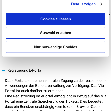
Kontrollschildwechsel ist unter Angabe des neuen
Details zeigen
Kontrollschildes, der Begründung des Kontrollschildwechsels
sowie einer Bestätigung, dass das Fahrzeug sowie die Halterin /
der Halter vor und nach dem Kontrollschildwechsel identisch
Cookies zulassen
sind, möglich.
Für im Ausland immatrikulierte Fahrzeuge müssen Sie den
Auswahl erlauben
Kontrollschildwechselantrag mit dem
Kontaktformular
des
BAZG auf dem Webportal beantragen.
Achtung:
Es handelt sich hierbei lediglich um eine Anfrage. Die
Nur notwendige Cookies
E-Vignette ist erst mit der offiziellen Bestätigung des BAZG (via
E-Mail) für das neue Kontrollschild gültig.
Registierung E-Porta
Das ePortal stellt einen zentralen Zugang zu den verschiedenen
Anwendungen der Bundesverwaltung zur Verfügung. Das Via
Portal ist auch darüber zu erreichen.
Eine Registrierung im ePortal ermöglicht in Bezug auf das Via
Portal eine zentrale Speicherung der Tickets. Dies bedeutet,
dass ein Benutzer unabhängig vom lokalen Browser-Cache