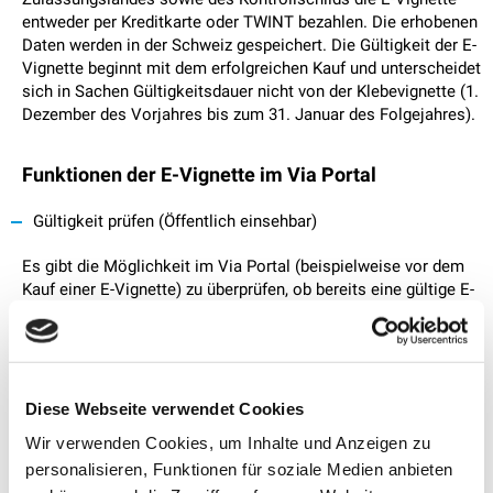
entweder per Kreditkarte oder TWINT bezahlen. Die erhobenen
Daten werden in der Schweiz gespeichert. Die Gültigkeit der E-
Vignette beginnt mit dem erfolgreichen Kauf und unterscheidet
sich in Sachen Gültigkeitsdauer nicht von der Klebevignette (1.
Dezember des Vorjahres bis zum 31. Januar des Folgejahres).
Funktionen der E-Vignette im Via Portal
Gültigkeit prüfen (Öffentlich einsehbar)
Es gibt die Möglichkeit im Via Portal (beispielweise vor dem
Kauf einer E-Vignette) zu überprüfen, ob bereits eine gültige E-
Vignette für ein spezifisches Kontrollschild erworben wurde.
Dies könnte beispielsweise bei einem Leihfahrzeug nützlich
sein. Unter Angabe des Zulassungslandes sowie dem
Kontrollschild wird dann überprüft, ob eine gültige E-Vignette
besteht.
Diese Webseite verwendet Cookies
Achtung:
Diese Abfrage kann nur auf E-Vignetten zugreifen,
Wir verwenden Cookies, um Inhalte und Anzeigen zu
welche beim Kauf als «
öffentlich einsehbar
» deklariert wurden.
personalisieren, Funktionen für soziale Medien anbieten
Damit Dritte, wie z.B. Personen mit denen Sie ein Fahrzeug