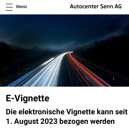
Menü
News
SENNsationelle Angebote
Flotten und Firmen Angebote
Modelle
Neuwagen & Occasionen
Wissenswertes
Über uns
Kontakt
FR
IT
Angebote Škoda
E-Vignette
Die elektronische Vignette kann seit
1. August 2023 bezogen werden